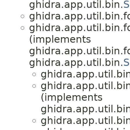
ghidra.app.util.bin.
S
ghidra.app.util.bin.
ghidra.app.util.bin.
(implements
ghidra.app.util.bin.
ghidra.app.util.bin.
S
ghidra.app.util.bi
ghidra.app.util.bi
(implements
ghidra.app.util.bi
ghidra.app.util.bi