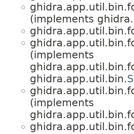
ghidra.app.util.bin.
(implements ghidra.a
ghidra.app.util.bin.
ghidra.app.util.bin.
(implements
ghidra.app.util.bin.
ghidra.app.util.bin.
S
ghidra.app.util.bin.
(implements
ghidra.app.util.bin.
ghidra.app.util.bin.