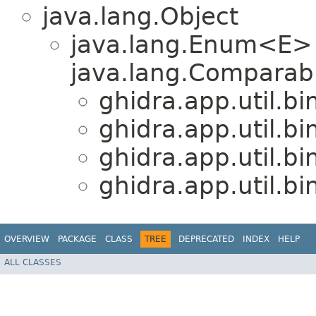
java.lang.Object
java.lang.Enum<E>
java.lang.Comparabl
ghidra.app.util.bi
ghidra.app.util.bi
ghidra.app.util.bi
ghidra.app.util.bi
OVERVIEW
PACKAGE
CLASS
TREE
DEPRECATED
INDEX
HELP
ALL CLASSES