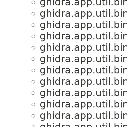
ghidra.app.util.bi
ghidra.app.util.bi
ghidra.app.util.bi
ghidra.app.util.bi
ghidra.app.util.bi
ghidra.app.util.bi
ghidra.app.util.bi
ghidra.app.util.bi
ghidra.app.util.bi
ghidra.app.util.bi
ghidra.app.util.bi
ghidra.app.util.bi